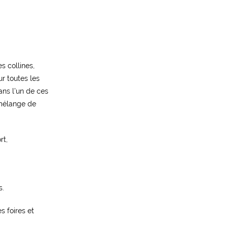
s collines,
r toutes les
ans l’un de ces
 mélange de
rt,
s.
s foires et