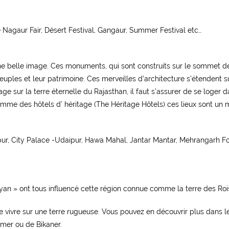
e Nagaur Fair, Désert Festival, Gangaur, Summer Festival etc…
une belle image. Ces monuments, qui sont construits sur le sommet de
uples et leur patrimoine. Ces merveilles d’architecture s’étendent su
e sur la terre éternelle du Rajasthan, il faut s’assurer de se loger d
mme des hôtels d’ héritage (The Héritage Hôtels) ces lieux sont un
pur, City Palace -Udaipur, Hawa Mahal, Jantar Mantar, Mehrangarh Fo
Aryan » ont tous influencé cette région connue comme la terre des Roi
e vivre sur une terre rugueuse. Vous pouvez en découvrir plus dans le
almer ou de Bikaner.