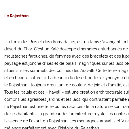
Le Rajasthan
La terre des Rois et des dromadaires, est un tapis s’avançant le
désert du Thar. C’est un Kaléidoscope d’hommes enturbannés de 
moustaches farouches, de femmes avec des bracelets et des jupon
paysage est jonché d’ îles et de palais magnifiques sur les lacs b
situés sur les sommets des collines des Aravalli. Cette terre magiq
et en beauté naturelle. La beauté du désert porte le synonyme de
le Rajasthan ! toujours grouillant de couleur, de joie et d’amitié, e
Tous les palais et ces « haveli » est une création architecturale 
compris les agréables jardins et les lacs, qui contrastent parfaite
Le Rajasthan est une terre où les caprices de la nature se sont ra
de ses habitants. La grandeur de l’architecture royale, les contes
l’essence de l’esprit du Rajasthan. Les montagnes Aravallis et Vin
mélange parfaitement avec l’histoire du Rajasthan.