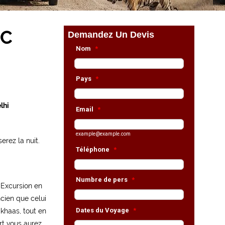
RC
lhi
erez la nuit.
. Excursion en
ncien que celui
-khaas, tout en
rt vous aurez