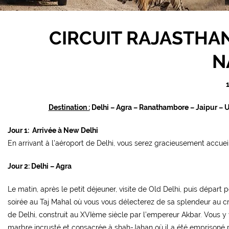
CIRCUIT RAJASTHAN
N
Destination :
Delhi – Agra – Ranathambore – Jaipur – U
Jour 1: Arrivée à New Delhi
En arrivant à l’aéroport de Delhi, vous serez gracieusement accueill
Jour 2: Delhi – Agra
Le matin, après le petit déjeuner, visite de Old Delhi, puis départ
soirée au Taj Mahal où vous vous délecterez de sa splendeur au cré
de Delhi, construit au XVIème siècle par l’empereur Akbar. Vous y 
marbre incrusté et consacrée à shah-Jahan où il a été emprisoné pa