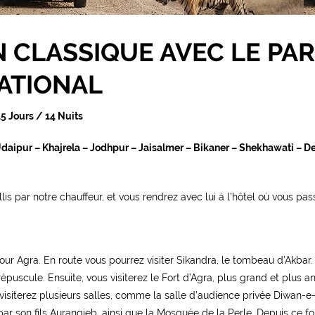
 CLASSIQUE AVEC LE PA
ATIONAL
15 Jours / 14 Nuits
daipur – Khajrela – Jodhpur – Jaisalmer – Bikaner – Shekhawati – De
is par notre chauffeur, et vous rendrez avec lui à l’hôtel où vous pass
 pour Agra. En route vous pourrez visiter Sikandra, le tombeau d’Akbar
puscule. Ensuite, vous visiterez le Fort d’Agra, plus grand et plus a
visiterez plusieurs salles, comme la salle d’audience privée Diwan-e
r son fils Aurangjeb, ainsi que la Mosquée de la Perle. Depuis ce fo