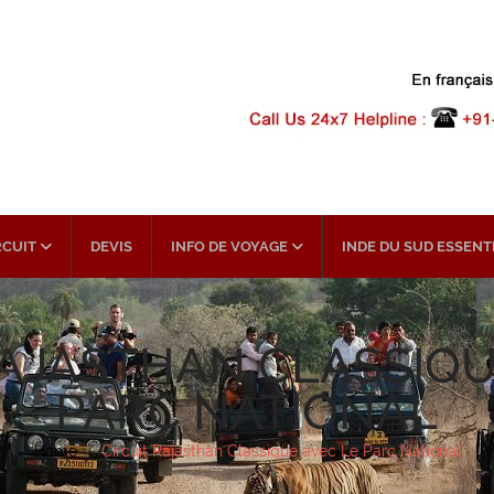
RCUIT
DEVIS
INFO DE VOYAGE
INDE DU SUD ESSENT
RAJASTHAN CLASSIQU
PARC NATIONAL
Home
/
Circuit Rajasthan Classique avec Le Parc National