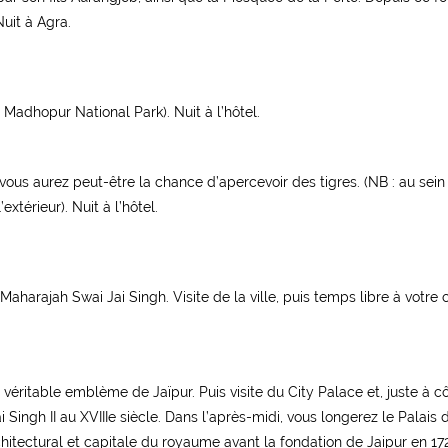
uit à Agra.
Madhopur National Park). Nuit à l’hôtel.
 vous aurez peut-être la chance d’apercevoir des tigres. (NB : au sei
xtérieur). Nuit à l’hôtel.
 Maharajah Swai Jai Singh. Visite de la ville, puis temps libre à votre
 véritable emblème de Jaïpur. Puis visite du City Palace et, juste à c
ingh II au XVIIIe siècle. Dans l’après-midi, vous longerez le Palais 
hitectural et capitale du royaume avant la fondation de Jaipur en 172