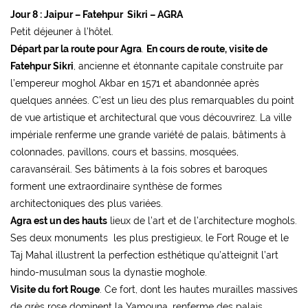
Jour 8 : Jaipur – Fatehpur Sikri – AGRA
Petit déjeuner à l’hôtel.
Départ par la route pour Agra
.
En cours de route, visite de
Fatehpur Sikri
, ancienne et étonnante capitale construite par
l’empereur moghol Akbar en 1571 et abandonnée après
quelques années. C’est un lieu des plus remarquables du point
de vue artistique et architectural que vous découvrirez. La ville
impériale renferme une grande variété de palais, bâtiments à
colonnades, pavillons, cours et bassins, mosquées,
caravansérail. Ses bâtiments à la fois sobres et baroques
forment une extraordinaire synthèse de formes
architectoniques des plus variées.
Agra est un des hauts
lieux de l’art et de l’architecture moghols.
Ses deux monuments les plus prestigieux, le Fort Rouge et le
Taj Mahal illustrent la perfection esthétique qu’atteignit l’art
hindo-musulman sous la dynastie moghole.
Visite du fort Rouge
. Ce fort, dont les hautes murailles massives
de grès rose dominent la Yamouna, renferme des palais,